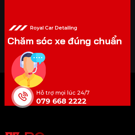
Royal Car Detailing
C
h
ă
m
s
ó
c
x
e
đ
ú
n
g
c
h
u
ẩ
n
Hỗ trợ mọi lúc 24/7
079 668 2222