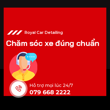
Royal Car Detailing
C
h
ă
m
s
ó
c
x
e
đ
ú
n
g
c
h
u
ẩ
n
Hỗ trợ mọi lúc 24/7
079 668 2222