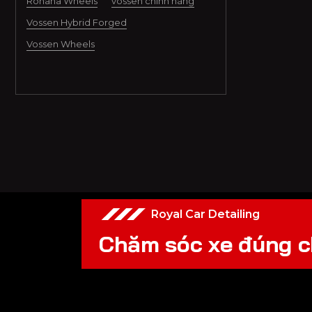
Rohana Wheels
vossen chính hãng
Vossen Hybrid Forged
Vossen Wheels
Royal Car Detailing
C
h
ă
m
s
ó
c
x
e
đ
ú
n
g
c