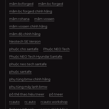
mâm bcforged
mâm bc forged
mâm bc forged chính hãng
mâm rohana
mâm vossen
mâm vossen chính hãng
mâm độ chính hãng
Neotech SE Version
phuộc cho santafe
Phuộc NEO Tech
Phuộc NEO Tech Hyundai Santafe
phuộc neo tech santafe
phuộc santafe
phụ tùng bmw chính hãng
phụ tùng máy lạnh bmw
pô thể thao hiệu tneer
pô tneer
rcauto
rc auto
rcauto workshop