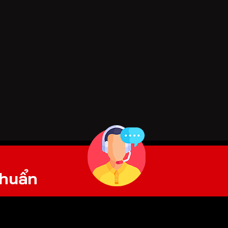
h
u
ẩ
n