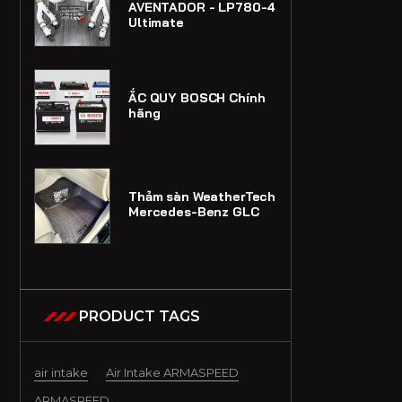
AVENTADOR - LP780-4
Ultimate
ẮC QUY BOSCH Chính
hãng
Thảm sàn WeatherTech
Mercedes-Benz GLC
PRODUCT TAGS
air intake
Air Intake ARMASPEED
ARMASPEED