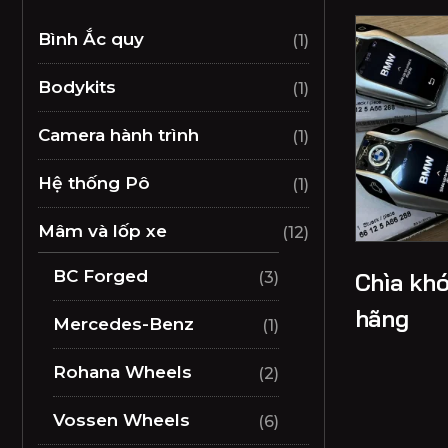
Bình Ắc quy
(1)
Bodykits
(1)
Camera hành trình
(1)
Hệ thống Pô
(1)
Mâm và lốp xe
(12)
BC Forged
Chìa khó
(3)
hãng
Mercedes-Benz
(1)
Rohana Wheels
(2)
Vossen Wheels
(6)