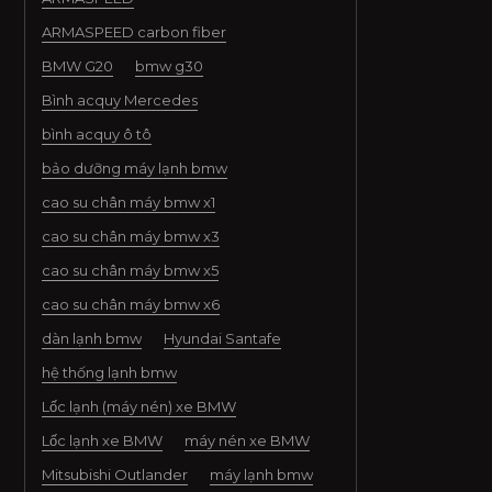
ARMASPEED carbon fiber
BMW G20
bmw g30
Bình acquy Mercedes
bình acquy ô tô
bảo dưỡng máy lạnh bmw
cao su chân máy bmw x1
cao su chân máy bmw x3
cao su chân máy bmw x5
cao su chân máy bmw x6
dàn lạnh bmw
Hyundai Santafe
hệ thống lạnh bmw
Lốc lạnh (máy nén) xe BMW
Lốc lạnh xe BMW
máy nén xe BMW
Mitsubishi Outlander
máy lạnh bmw