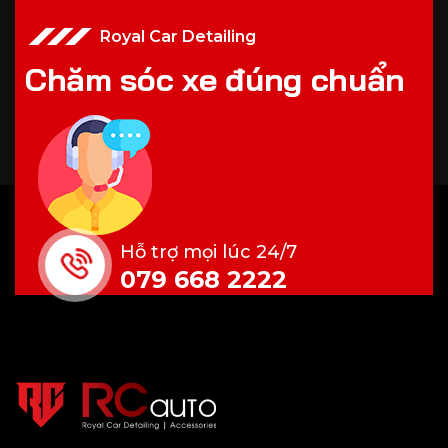
Royal Car Detailing
C
h
ă
m
s
ó
c
x
e
đ
ú
n
g
c
h
u
ẩ
n
Hỗ trợ mọi lúc 24/7
079 668 2222