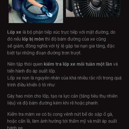
Lốp xe
là bộ phận tiếp xúc trực tiếp với mặt đường, do
đó nếu
lốp bị mòn
thì độ bám đường của xe cũng
sẽ giảm, đồng nghĩa với tỷ lệ gặp tai nạn gia tăng, đặc
biệt tại những đoạn đường trơn trượt.
Nên tập thói quen
kiểm tra lốp xe mỗi tuần một lần
và
tiến hành đo áp suất lốp.
Lốp xe non là nguyên nhân của khá nhiều rắc rối trong quá
trình điều khiển ô tô như:
Gây hao mòn cho lốp, tạo ra lực cản (tăng tiêu thụ nhiên
liệu) và độ bám đường kém khi rẽ hoặc phanh.
Kiểm tra mâm xe có bị cong vênh nứt bể do sập ổ gà,
hoặc cấn lề, làm ảnh hưởng tới thẩm mỹ và mất áp suất
bánh xe.