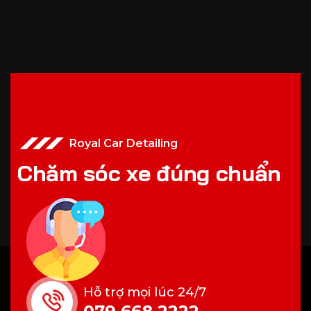
Royal Car Detailing
C
h
ă
m
s
ó
c
x
e
đ
ú
n
g
c
h
u
ẩ
n
Hỗ trợ mọi lúc 24/7